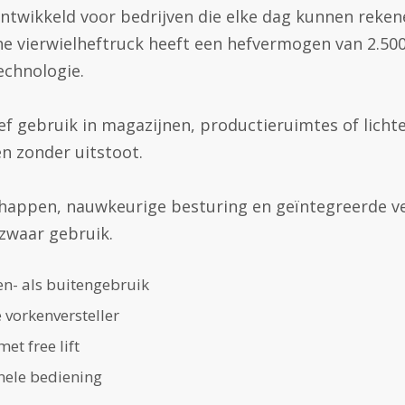
s ontwikkeld voor bedrijven die elke dag kunnen rek
che vierwielheftruck heeft een hefvermogen van 2.50
echnologie.
ef gebruik in magazijnen, productieruimtes of licht
 en zonder uitstoot.
chappen, nauwkeurige besturing en geïntegreerde ve
 zwaar gebruik.
en- als buitengebruik
 vorkenversteller
et free lift
onele bediening