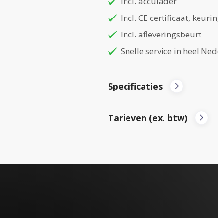
Incl. acculader
Incl. CE certificaat, keur
Incl. afleveringsbeurt
Snelle service in heel Ne
Specificaties
Tarieven (ex. btw)
Merk:
Solid Lift
Per week:
€325,-
Prijs:
€19.950,00
Per maand (6 maanden
Mast:
triplex free lift