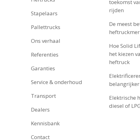
toekomst van
rijden
Stapelaars
inclusief: CE-
en" hieronder
Levering:
De meest b
keuringscerti
Pallettrucks
heftruckmer
Ons verhaal
Hoe Solid Lif
claxon, achteru
utomatische
het kiezen v
Referenties
Overig:
achteruitkijk­sp
r
heftruck
verlichting
Garanties
Elektrificer
Service & onderhoud
belangrijker
Transport
Elektrische h
diesel of LPG
Dealers
Kennisbank
Contact