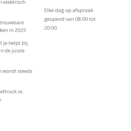
 elektrisch
Elke dag op afspraak
certificaat, keuring en
geopend van 08:00 tot
etrouwbare
ficaat
20:00
ken in 2025
t je helpt bij
itrijd handgreep,
an de juiste
iegels, zwaailicht & LED-
en wordt steeds
eftruck vs.
.