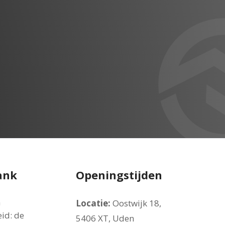
:
2.66 m
tioneel: lucht / non-
ank
Openingstijden
n
Locatie:
Oostwijk 18,
ydraulisch
id: de
5406 XT, Uden