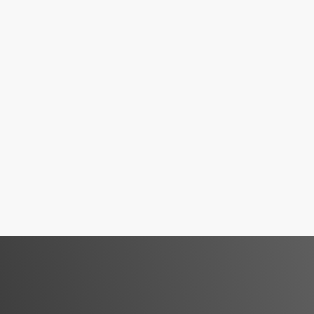
n):
€725,-
0 mm