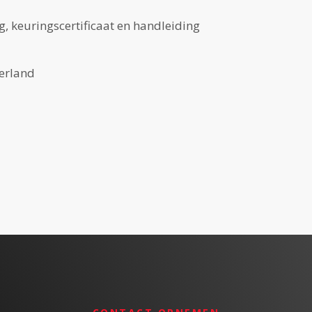
ing, keuringscertificaat en handleiding
derland
Model:
FL-25
Per maand:
€1.050,-
Bouwjaar:
2026
):
€825,-
Per maand (12 maande
Max. hefhoogte:
4.80