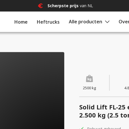
Scherpste prijs
van NL
Alle producten
Over
Home
Heftrucks
2500 kg
4.
Solid Lift FL-25
2.500 kg (2.5 to
Robuust gebouwd