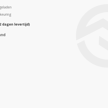
geladen
skeuring
2 dagen levertijd)
and