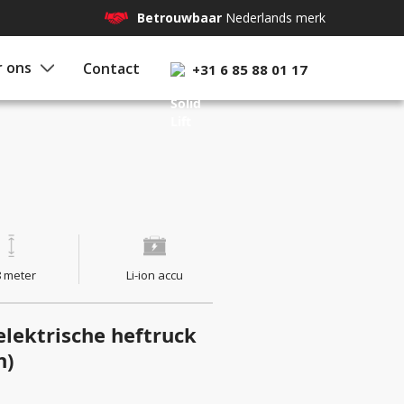
Betrouwbaar
Nederlands merk
 ons
Contact
+31 6 85 88 01 17
8 meter
Li-ion accu
 elektrische heftruck
n)