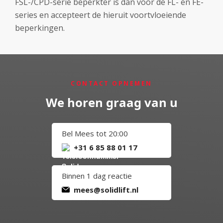
FSL-/CPD-serie beperkter is dan voor de FL- en FE-
series en accepteert de hieruit voortvloeiende
beperkingen.
CONTACT OPNEMEN
We horen graag van u
Bel Mees tot 20:00
+31 6 85 88 01 17
Binnen 1 dag reactie
mees@solidlift.nl