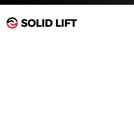
Sterk in heftrucks. Snel in service.
Snel naar
Home
Heftrucks
Stapelaars
Pallettrucks
Ons verhaal